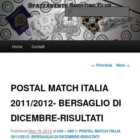
Skip
Spazzavento Shooting Club
to
Sear
primary
content
Spazzavento SC
Main
Home
Contatti
menu
Image
← Previous
Next →
navigation
POSTAL MATCH ITALIA
2011/2012- BERSAGLIO DI
DICEMBRE-RISULTATI
Published
May 19, 2013
at
640 × 480
in
POSTAL MATCH ITALIA
2011/2012- BERSAGLIO DI DICEMBRE-RISULTATI