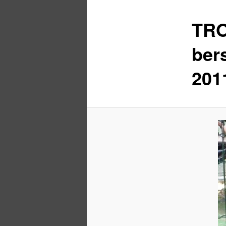
TRO
ber
201