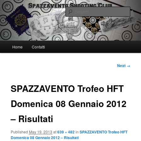
Skip
Spazzavento Shooting Club
to
Sear
primary
content
Spazzavento SC
Main
Home
Contatti
menu
Image
Next →
navigation
SPAZZAVENTO Trofeo HFT
Domenica 08 Gennaio 2012
– Risultati
Published
May 19, 2013
at
639 × 482
in
SPAZZAVENTO Trofeo HFT
Domenica 08 Gennaio 2012 – Risultati