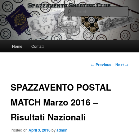
Skip
Spazzavento Shooting Club
to
Sear
primary
content
Spazzavento SC
Main
Home
Contatti
menu
Post
←
Previous
Next
→
navigation
SPAZZAVENTO POSTAL
MATCH Marzo 2016 –
Risultati Nazionali
Posted on
April 3, 2016
by
admin