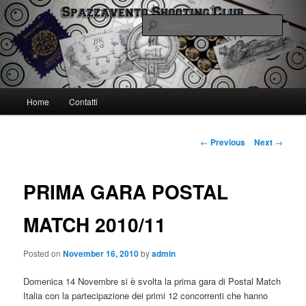
Skip
Spazzavento Shooting Club
to
Sear
primary
content
Spazzavento SC
Main
Home
Contatti
menu
Post
←
Previous
Next
→
navigation
PRIMA GARA POSTAL
MATCH 2010/11
Posted on
November 16, 2010
by
admin
Domenica 14 Novembre si è svolta la prima gara di Postal Match
Italia con la partecipazione dei primi 12 concorrenti che hanno