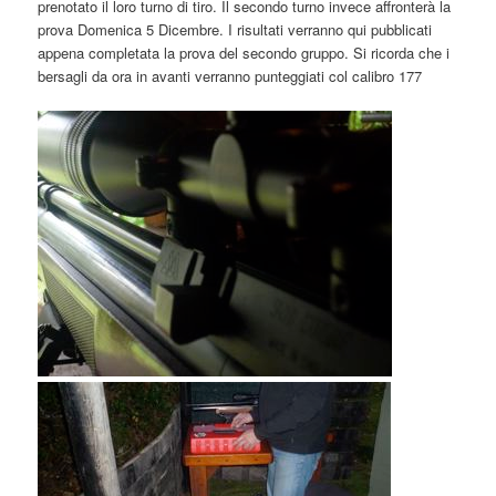
prenotato il loro turno di tiro. Il secondo turno invece affronterà la
prova Domenica 5 Dicembre. I risultati verranno qui pubblicati
appena completata la prova del secondo gruppo. Si ricorda che i
bersagli da ora in avanti verranno punteggiati col calibro 177