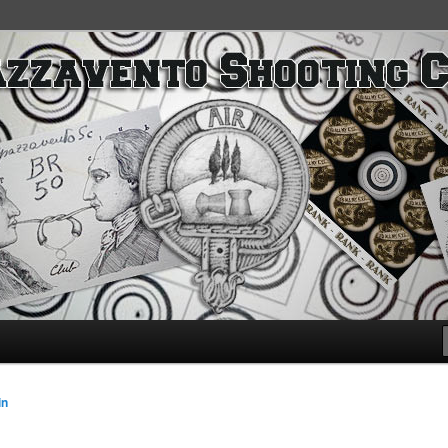
SC
in