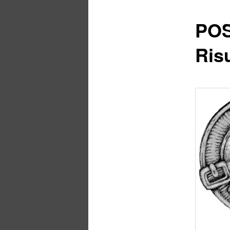
POS
Risu