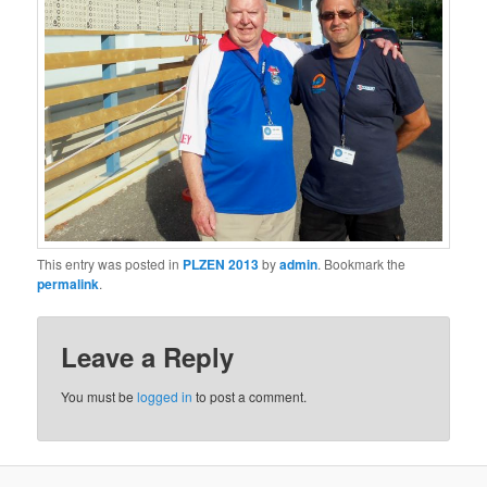
This entry was posted in
PLZEN 2013
by
admin
. Bookmark the
permalink
.
Leave a Reply
You must be
logged in
to post a comment.