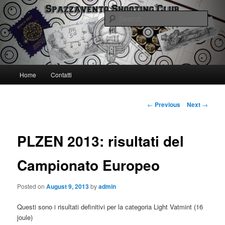
Skip
Spazzavento Shooting Club
to
Sear
primary
content
Spazzavento SC
Main
Home
Contatti
menu
Post
←
Previous
Next
→
navigation
PLZEN 2013: risultati del
Campionato Europeo
Posted on
August 9, 2013
by
admin
Questi sono i risultati definitivi per la categoria Light Vatmint (16
joule)