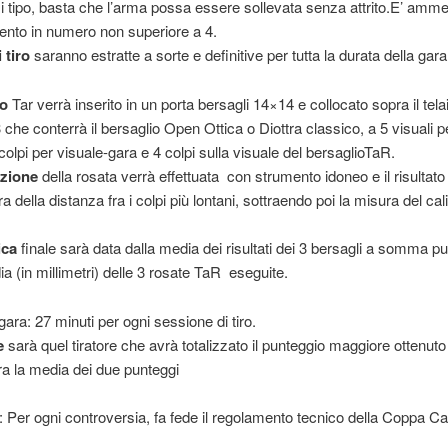
si tipo, basta che l’arma possa essere sollevata senza attrito.E’ amm
ento in numero non superiore a 4.
 tiro
saranno estratte a sorte e definitive per tutta la durata della gara
io
Tar verrà inserito in un porta bersagli 14×14 e collocato sopra il telai
 che conterrà il bersaglio Open Ottica o Diottra classico, a 5 visuali p
 colpi per visuale-gara e 4 colpi sulla visuale del bersaglioTaR.
zione
della rosata verrà effettuata con strumento idoneo e il risultato
a della distanza fra i colpi più lontani, sottraendo poi la misura del cal
ica
finale sarà data dalla media dei risultati dei 3 bersagli a somma pu
ia (in millimetri) delle 3 rosate TaR eseguite.
 gara: 27 minuti per ogni sessione di tiro.
e
sarà quel tiratore che avrà totalizzato il punteggio maggiore ottenuto
fra la media dei due punteggi
 Per ogni controversia, fa fede il regolamento tecnico della Coppa C