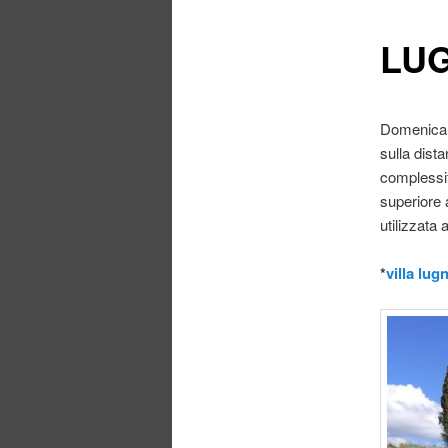
LUG
Domenica 9
sulla dist
complessit
superiore 
utilizzata
*
villa lu