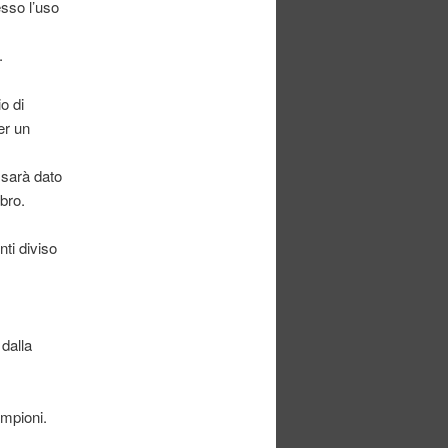
esso l’uso
.
o di
er un
 sarà dato
ibro.
nti diviso
 dalla
ampioni.