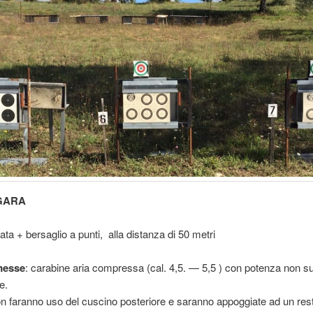
GARA
ata + bersaglio a punti, alla distanza di 50 metri
messe
: carabine aria compressa (cal. 4,5. — 5,5 ) con potenza non su
e.
n faranno uso del cuscino posteriore e saranno appoggiate ad un rest