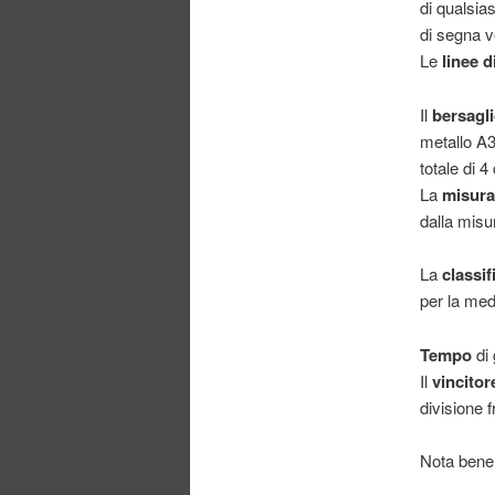
di qualsia
di segna v
Le
linee di
Il
bersagl
metallo A3
totale di 4
La
misura
dalla misur
La
classif
per la med
Tempo
di
Il
vincitor
divisione 
Nota bene: