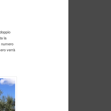
 doppio
ta la
un numero
mero verrà