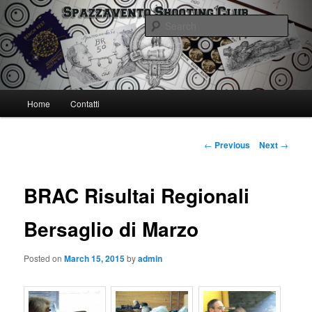
Skip
Spazzavento Shooting Club
to
Sear
primary
content
Spazzavento SC
Main
Home
Contatti
menu
Post
←
Previous
Next
→
navigation
BRAC Risultai Regionali
Bersaglio di Marzo
Posted on
March 15, 2015
by
admin